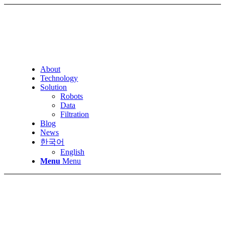
About
Technology
Solution
Robots
Data
Filtration
Blog
News
한국어
English
Menu
Menu