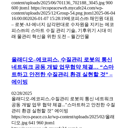
content/uploads/2025/06/701136_702188_3045.jpg
900
600
jtom1
https://ecopeaceweb.mycafe24.com/wp-
content/uploads/2025/12/Group-54.png
jtom1
2025-06-04
16:00:00
2026-01-07 15:28:19
에코피스㈜ 채인원 대표
– 로봇·AI·에너지 삼각편대로 수자원을 지키는 에코
피스㈜의 스마트 수질 관리 기술, 기후위기 시대 미
래 물관리 혁신을 위한 도전 – 월간인물
올래디오–에코피스, 수질관리 로봇의 통신
네트워크 공동 개발 업무협약 체결… “스마
트하고 안전한 수질관리 환경 실현할 것” –
에이빙
02/28/2025
올래디오-에코피스,수질관리 로봇의 통신 네트워크
공동 개발 업무 협약 체결..."스마트하고 안전한 수질
관리 환경 실현할 것" 에이빙
https://eco-peace.co.kr/wp-content/uploads/2025/02/올래
디오.jpg
641
960
jtom1