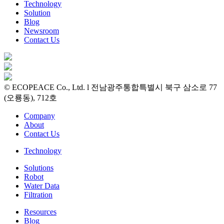
Technology
Solution
Blog
Newsroom
Contact Us
© ECOPEACE Co., Ltd. l 전남광주통합특별시 북구 삼소로 77
(오룡동), 712호
Company
About
Contact Us
Technology
Solutions
Robot
Water Data
Filtration
Resources
Blog